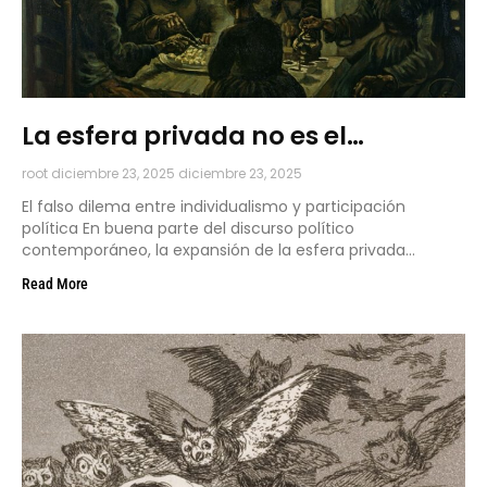
La esfera privada no es el
enemigo de la democracia
root
diciembre 23, 2025
diciembre 23, 2025
El falso dilema entre individualismo y participación
política En buena parte del discurso político
contemporáneo, la expansión de la esfera privada
aparece como el diagnóstico
Read More