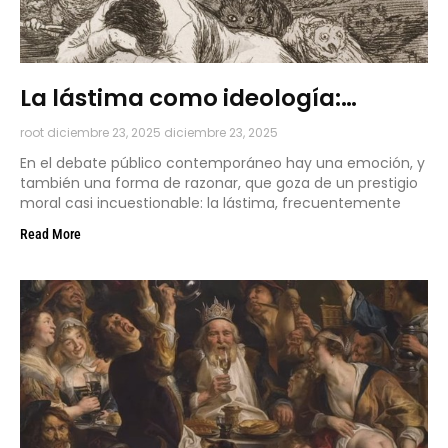
La lástima como ideología:
cuando la compasión bloquea la
root
diciembre 23, 2025
diciembre 23, 2025
responsabilidad
En el debate público contemporáneo hay una emoción, y
también una forma de razonar, que goza de un prestigio
moral casi incuestionable: la lástima, frecuentemente
Read More