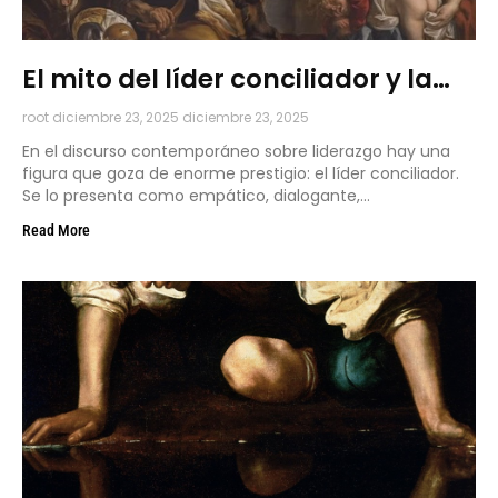
El mito del líder conciliador y la
administración de la cobardía
root
diciembre 23, 2025
diciembre 23, 2025
En el discurso contemporáneo sobre liderazgo hay una
figura que goza de enorme prestigio: el líder conciliador.
Se lo presenta como empático, dialogante,
emocionalmente inteligente.
Read More