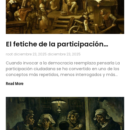
El fetiche de la participación
ciudadana
root
diciembre 23, 2025
diciembre 23, 2025
Cuando invocar a la democracia reemplaza pensarla La
participación ciudadana se ha convertido en uno de los
conceptos más repetidos, menos interrogados y más
tranquilizadores
Read More