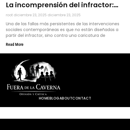
La incomprensión del infractor:
moralización, ingenuidad y
root
diciembre 23, 2025
diciembre 23, 2025
fracaso de la intervención
Una de las fallas más persistentes de las intervenciones
sociales contemporáneas es que no están diseñadas a
partir del infractor, sino contra una caricatura de
Read More
HOME
BLOG
ABOUT
CONTACT