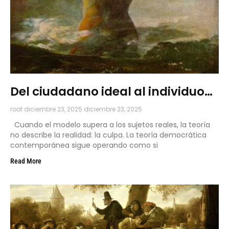
Del ciudadano ideal al individuo
real
root
diciembre 23, 2025
diciembre 23, 2025
Cuando el modelo supera a los sujetos reales, la teoría
no describe la realidad: la culpa. La teoría democrática
contemporánea sigue operando como si
Read More